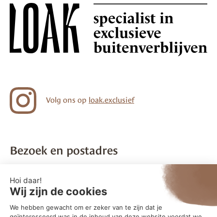
Volg ons op
loak.exclusief
Bezoek en postadres
LOAK B.V.
Telefoon:
078 – 20 80 120
Aventurijn 254
E-mail:
info@loak.nl
3316 LB Dordrecht
Maandag t/m vrijdag bereikbaar
Route (Google Maps)