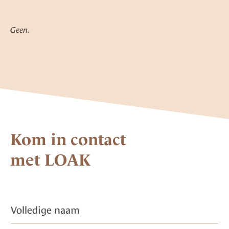
Geen.
Kom in contact
met LOAK
V
o
l