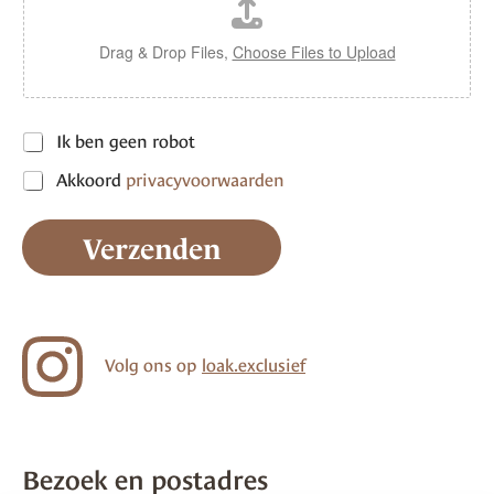
c
h
t
Drag & Drop Files,
Choose Files to Upload
n
P
Ik ben geen robot
a
r
a
Akkoord
privacyvoorwaarden
i
m
v
*
a
P
Verzenden
c
r
y
i
v
v
o
a
o
c
r
y
Volg ons op
loak.exclusief
w
v
a
o
a
o
r
r
d
w
e
Bezoek en postadres
a