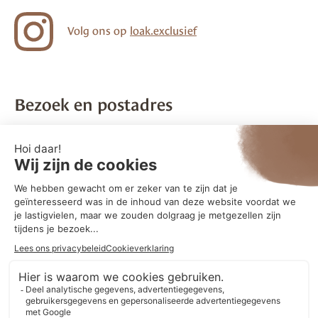
Volg ons op
loak.exclusief
Bezoek en postadres
LOAK B.V.
Telefoon:
078 – 20 80 120
Aventurijn 254
E-mail:
info@loak.nl
3316 LB Dordrecht
Maandag t/m vrijdag bereikbaar
Route (Google Maps)
BTW: NL865810564B01
KvK nummer: 91901375
IBAN nr. NL15ABNA0128744898
Download
onze leveringsvoorwaarden