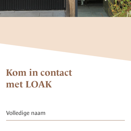
Kom in contact
met LOAK
*
V
P
o
r
l
i
l
v