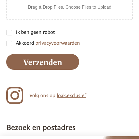
t
Drag & Drop Files,
Choose Files to Upload
P
Ik ben geen robot
r
Akkoord
privacyvoorwaarden
i
v
a
Verzenden
c
y
v
o
o
r
Volg ons op
loak.exclusief
w
a
a
r
d
e
Bezoek en postadres
n
*